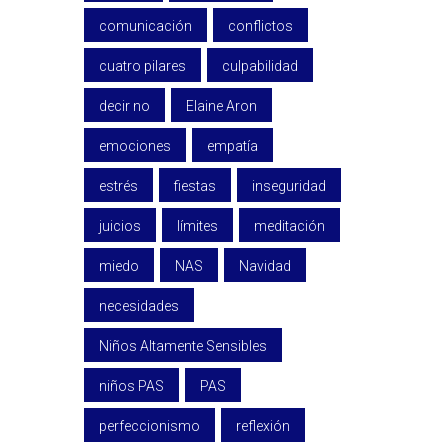
comunicación
conflictos
cuatro pilares
culpabilidad
decir no
Elaine Aron
emociones
empatía
estrés
fiestas
inseguridad
juicios
límites
meditación
miedo
NAS
Navidad
necesidades
Niños Altamente Sensibles
niños PAS
PAS
perfeccionismo
reflexión