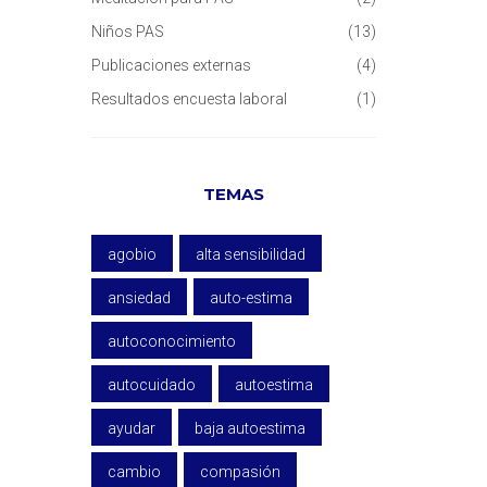
Niños PAS
(13)
Publicaciones externas
(4)
Resultados encuesta laboral
(1)
TEMAS
agobio
alta sensibilidad
ansiedad
auto-estima
autoconocimiento
autocuidado
autoestima
ayudar
baja autoestima
cambio
compasión