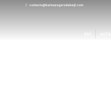
contacto@karinazegersdebeijl.com
BIO
ALTA