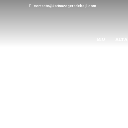
contacto@karinazegersdebeijl.com
BIO
ALTA
PERSONAS ALTAME