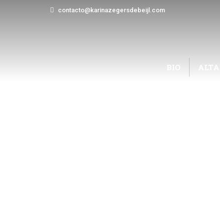
contacto@karinazegersdebeijl.com
BIO
ALTA
PERSONAS ALTAMEN