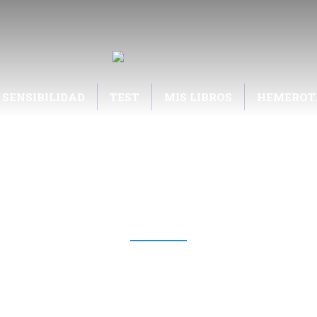
 SENSIBILIDAD
TEST
MIS LIBROS
HEMEROT
TE SENSIBLES | MEDIOS – EN
VILANOVA