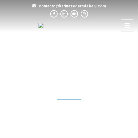
contacto@karinazegersdebeijl.com
BLOG