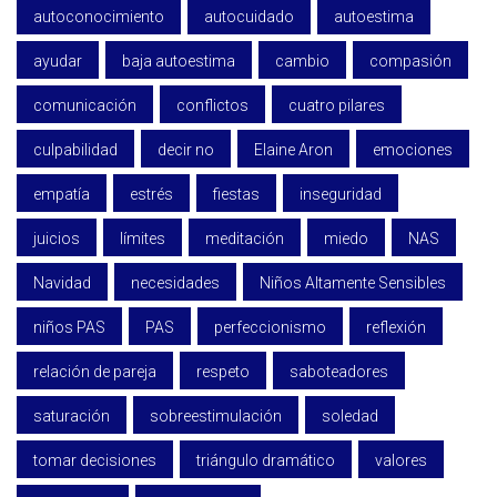
autoconocimiento
autocuidado
autoestima
ayudar
baja autoestima
cambio
compasión
comunicación
conflictos
cuatro pilares
culpabilidad
decir no
Elaine Aron
emociones
empatía
estrés
fiestas
inseguridad
juicios
límites
meditación
miedo
NAS
Navidad
necesidades
Niños Altamente Sensibles
niños PAS
PAS
perfeccionismo
reflexión
relación de pareja
respeto
saboteadores
saturación
sobreestimulación
soledad
tomar decisiones
triángulo dramático
valores