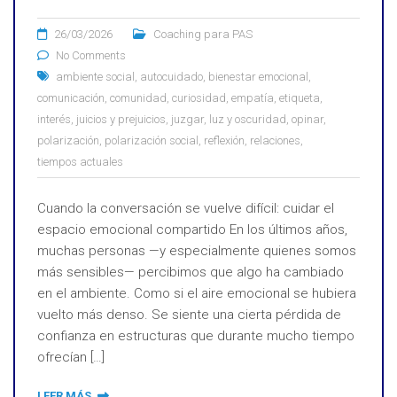
26/03/2026
Coaching para PAS
No Comments
ambiente social
,
autocuidado
,
bienestar emocional
,
comunicación
,
comunidad
,
curiosidad
,
empatía
,
etiqueta
,
interés
,
juicios y prejuicios
,
juzgar
,
luz y oscuridad
,
opinar
,
polarización
,
polarización social
,
reflexión
,
relaciones
,
tiempos actuales
Cuando la conversación se vuelve difícil: cuidar el
espacio emocional compartido En los últimos años,
muchas personas —y especialmente quienes somos
más sensibles— percibimos que algo ha cambiado
en el ambiente. Como si el aire emocional se hubiera
vuelto más denso. Se siente una cierta pérdida de
confianza en estructuras que durante mucho tiempo
ofrecían […]
LEER MÁS