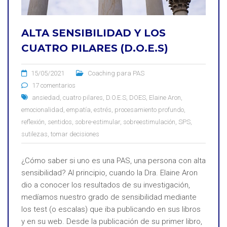
ALTA SENSIBILIDAD Y LOS
CUATRO PILARES (D.O.E.S)
15/05/2021
Coaching para PAS
17 comentarios
ansiedad
,
cuatro pilares
,
D.O.E.S
,
DOES
,
Elaine Aron
,
emocionalidad
,
empatía
,
estrés
,
procesamiento profundo
,
reflexión
,
sentidos
,
sobre-estimular
,
sobreestimulación
,
SPS
,
sutilezas
,
tomar decisiones
¿Cómo saber si uno es una PAS, una persona con alta
sensibilidad? Al principio, cuando la Dra. Elaine Aron
dio a conocer los resultados de su investigación,
medíamos nuestro grado de sensibilidad mediante
los test (o escalas) que iba publicando en sus libros
y en su web. Desde la publicación de su primer libro,