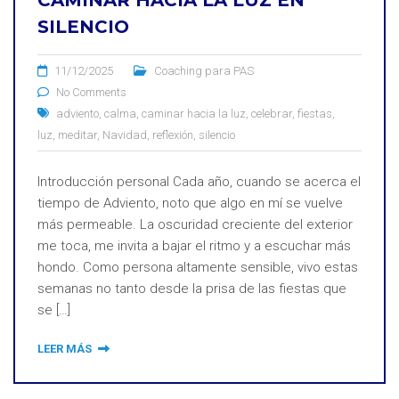
CAMINAR HACIA LA LUZ EN
SILENCIO
11/12/2025
Coaching para PAS
No Comments
adviento
,
calma
,
caminar hacia la luz
,
celebrar
,
fiestas
,
luz
,
meditar
,
Navidad
,
reflexión
,
silencio
Introducción personal Cada año, cuando se acerca el
tiempo de Adviento, noto que algo en mí se vuelve
más permeable. La oscuridad creciente del exterior
me toca, me invita a bajar el ritmo y a escuchar más
hondo. Como persona altamente sensible, vivo estas
semanas no tanto desde la prisa de las fiestas que
se […]
LEER MÁS