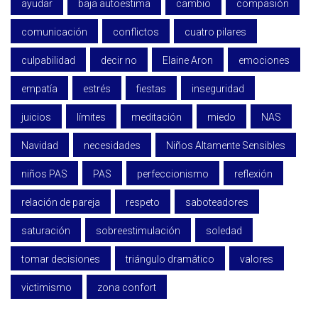
ayudar
baja autoestima
cambio
compasión
comunicación
conflictos
cuatro pilares
culpabilidad
decir no
Elaine Aron
emociones
empatía
estrés
fiestas
inseguridad
juicios
límites
meditación
miedo
NAS
Navidad
necesidades
Niños Altamente Sensibles
niños PAS
PAS
perfeccionismo
reflexión
relación de pareja
respeto
saboteadores
saturación
sobreestimulación
soledad
tomar decisiones
triángulo dramático
valores
victimismo
zona confort