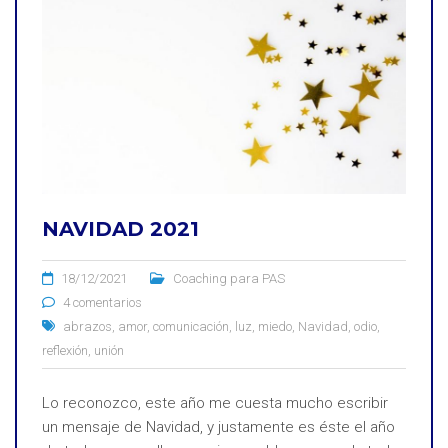
NAVIDAD 2021
18/12/2021
Coaching para PAS
4 comentarios
abrazos
,
amor
,
comunicación
,
luz
,
miedo
,
Navidad
,
odio
,
reflexión
,
unión
Lo reconozco, este año me cuesta mucho escribir
un mensaje de Navidad, y justamente es éste el año