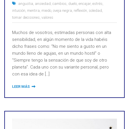
angustia
,
ansiedad
,
cambios
,
duelo
,
encajar
,
estrés
,
intuición
,
mentira
,
miedo
,
oveja negra
,
reflexión
,
soledad
,
tomar decisiones
,
valores
Muchos de vosotros, estimadas personas con alta
sensibilidad, en algún momento de la vida habéis
dicho frases como: “No me siento a gusto en un
mundo lleno de agujas, en un mundo hostil” o
“Siempre tengo la sensación de que soy de otro
planeta”. Cada uno con su variante personal, pero
con esa idea de […]
LEER MÁS