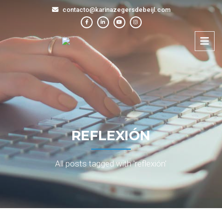
contacto@karinazegersdebeijl.com
REFLEXIÓN
All posts tagged with 'reflexión'