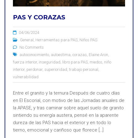
PAS Y CORAZAS
04/06/2024
General
,
Herramientas para PAS
,
Niños PAS
No Comments
autoconocimiento
,
autoestima
,
corazas
,
Elaine Aron
,
fuerza interior
,
inseguridad
,
libro para PAS
,
miedos
,
niño
interior
,
perdonar
,
superioridad
,
trabajo personal
,
vulnerabilidad
Entre el granito y la ternura Después de cuatro días
en El Escorial, con motivo de las Jornadas anuales de
la APASE, y tras caminar sobre aquel suelo de granito
sintiendo su energía austera, pensé en la aparente
dureza de las PAS hacia el exterior y en todo lo
tierno, emocional y cariñoso que florece […]