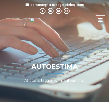
contacto@karinazegersdebeijl.com
AUTOESTIMA
All posts tagged with 'autoestima'