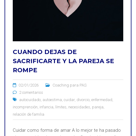
CUANDO DEJAS DE
SACRIFICARTE Y LA PAREJA SE
ROMPE
02/01/2026
Coaching para PAS
2 comentarios
autocuidado
,
autoestima
,
cuidar
,
divorcio
,
enfermedad
,
incomprensión
,
infancia
,
límites
,
necesidades
,
pareja
,
relación de familia
Cuidar como forma de amar A lo mejor te ha pasado