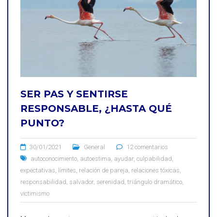
SER PAS Y SENTIRSE
RESPONSABLE, ¿HASTA QUÉ
PUNTO?
30/01/2021
General
12 comentarios
autoconocimiento
,
autoestima
,
ayudar
,
culpabilidad
,
expectativas
,
límites
,
relación de pareja
,
relaciones tóxicas
,
responsabilidad
,
salvador
,
serenidad
,
triángulo dramático
,
victimismo