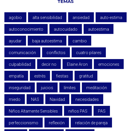
TEMAS
agobio
alta sensibilidad
ansiedad
auto-estima
autoconocimiento
autocuidado
autoestima
ayudar
baja autoestima
cambio
comunicación
conflictos
cuatro pilares
culpabilidad
decir no
Elaine Aron
emociones
empatía
estrés
fiestas
gratitud
inseguridad
juicios
límites
meditación
miedo
NAS
Navidad
necesidades
Niños Altamente Sensibles
niños PAS
PAS
perfeccionismo
reflexión
relación de pareja