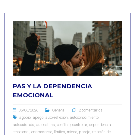
PAS Y LA DEPENDENCIA
EMOCIONAL
05/06/2026
General
2 comentarios
agobio
,
apego
,
auto-reflexión
,
autoconocimiento
,
autocuidado
,
autoestima
,
conflicto
,
controlar
,
dependencia
emocional
,
enamorarse
,
límites
,
miedo
,
pareja
,
relación de