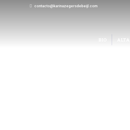
contacto@karinazegersdebeijl.com
BIO
ALTA