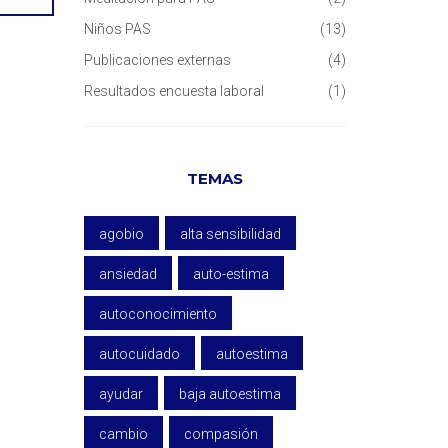
Niños PAS
(13)
Publicaciones externas
(4)
Resultados encuesta laboral
(1)
TEMAS
agobio
alta sensibilidad
ansiedad
auto-estima
autoconocimiento
autocuidado
autoestima
ayudar
baja autoestima
cambio
compasión