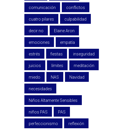
comunicación
conflictos
cuatro pilares
culpabilidad
decir no
Elaine Aron
emociones
empatía
estrés
fiestas
inseguridad
juicios
límites
meditación
miedo
NAS
Navidad
necesidades
Niños Altamente Sensibles
niños PAS
PAS
perfeccionismo
reflexión