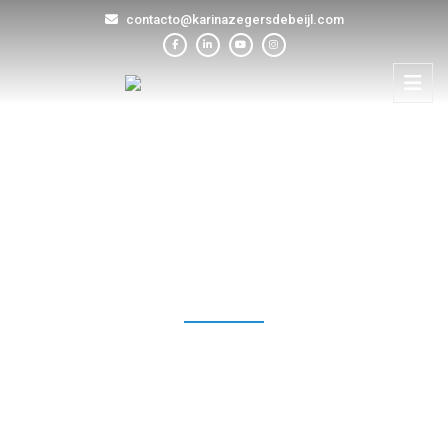
contacto@karinazegersdebeijl.com
BLOG