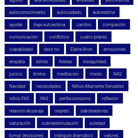
agobio
alta sensibilidad
ansiedad
auto-estima
autoconocimiento
autocuidado
autoestima
ayudar
baja autoestima
cambio
compasión
comunicación
conflictos
cuatro pilares
culpabilidad
decir no
Elaine Aron
emociones
empatía
estrés
fiestas
inseguridad
juicios
límites
meditación
miedo
NAS
Navidad
necesidades
Niños Altamente Sensibles
niños PAS
PAS
perfeccionismo
reflexión
relación de pareja
respeto
saboteadores
saturación
sobreestimulación
soledad
tomar decisiones
triángulo dramático
valores