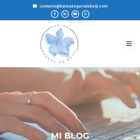
contacto@karinazegersdebeijl.com
MI BLOG