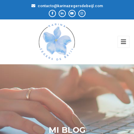
contacto@karinazegersdebeijl.com
MI BLOG