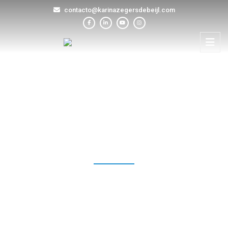
contacto@karinazegersdebeijl.com
BLOG