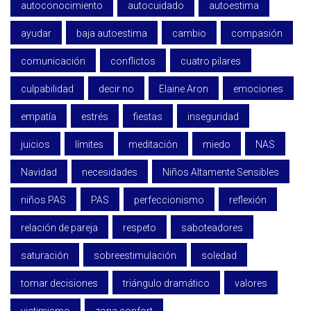
autoconocimiento
autocuidado
autoestima
ayudar
baja autoestima
cambio
compasión
comunicación
conflictos
cuatro pilares
culpabilidad
decir no
Elaine Aron
emociones
empatía
estrés
fiestas
inseguridad
juicios
límites
meditación
miedo
NAS
Navidad
necesidades
Niños Altamente Sensibles
niños PAS
PAS
perfeccionismo
reflexión
relación de pareja
respeto
saboteadores
saturación
sobreestimulación
soledad
tomar decisiones
triángulo dramático
valores