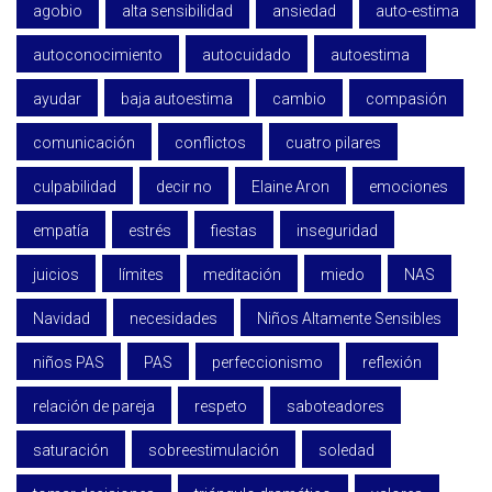
agobio
alta sensibilidad
ansiedad
auto-estima
autoconocimiento
autocuidado
autoestima
ayudar
baja autoestima
cambio
compasión
comunicación
conflictos
cuatro pilares
culpabilidad
decir no
Elaine Aron
emociones
empatía
estrés
fiestas
inseguridad
juicios
límites
meditación
miedo
NAS
Navidad
necesidades
Niños Altamente Sensibles
niños PAS
PAS
perfeccionismo
reflexión
relación de pareja
respeto
saboteadores
saturación
sobreestimulación
soledad