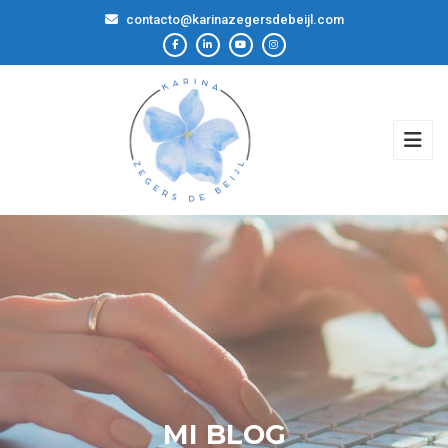
contacto@karinazegersdebeijl.com
MI BLOG