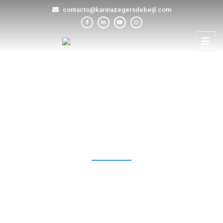
contacto@karinazegersdebeijl.com
BLOG