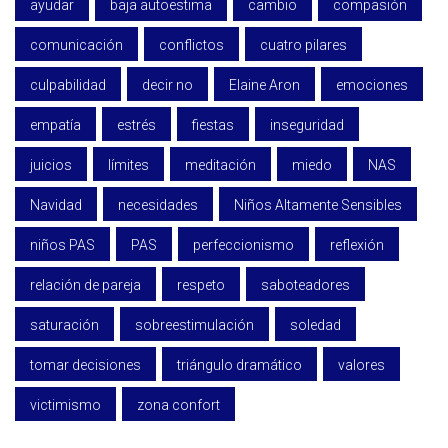
ayudar
baja autoestima
cambio
compasión
comunicación
conflictos
cuatro pilares
culpabilidad
decir no
Elaine Aron
emociones
empatía
estrés
fiestas
inseguridad
juicios
límites
meditación
miedo
NAS
Navidad
necesidades
Niños Altamente Sensibles
niños PAS
PAS
perfeccionismo
reflexión
relación de pareja
respeto
saboteadores
saturación
sobreestimulación
soledad
tomar decisiones
triángulo dramático
valores
victimismo
zona confort