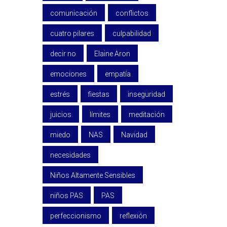
comunicación
conflictos
cuatro pilares
culpabilidad
decir no
Elaine Aron
emociones
empatía
estrés
fiestas
inseguridad
juicios
límites
meditación
miedo
NAS
Navidad
necesidades
Niños Altamente Sensibles
niños PAS
PAS
perfeccionismo
reflexión