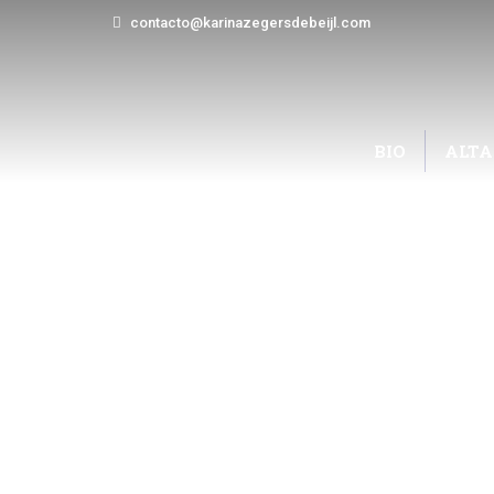
contacto@karinazegersdebeijl.com
BIO
ALTA