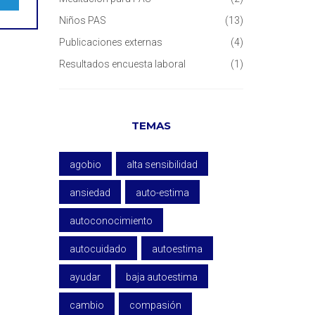
Niños PAS
(13)
Publicaciones externas
(4)
Resultados encuesta laboral
(1)
TEMAS
agobio
alta sensibilidad
ansiedad
auto-estima
autoconocimiento
autocuidado
autoestima
ayudar
baja autoestima
cambio
compasión