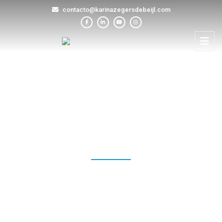
contacto@karinazegersdebeijl.com
BLOG