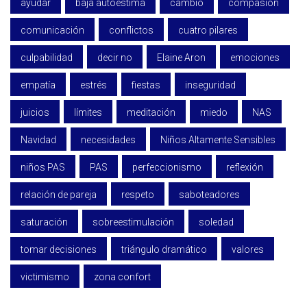
ayudar
baja autoestima
cambio
compasión
comunicación
conflictos
cuatro pilares
culpabilidad
decir no
Elaine Aron
emociones
empatía
estrés
fiestas
inseguridad
juicios
límites
meditación
miedo
NAS
Navidad
necesidades
Niños Altamente Sensibles
niños PAS
PAS
perfeccionismo
reflexión
relación de pareja
respeto
saboteadores
saturación
sobreestimulación
soledad
tomar decisiones
triángulo dramático
valores
victimismo
zona confort