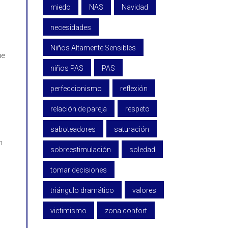
miedo
NAS
Navidad
necesidades
Niños Altamente Sensibles
ue
niños PAS
PAS
perfeccionismo
reflexión
relación de pareja
respeto
saboteadores
saturación
n
sobreestimulación
soledad
tomar decisiones
triángulo dramático
valores
victimismo
zona confort