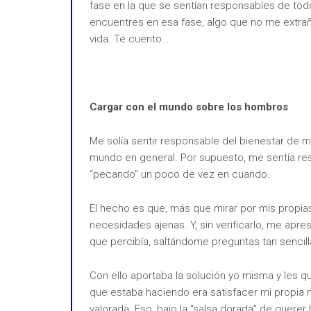
fase en la que se sentían responsables de tod
encuentres en esa fase, algo que no me extrañ
vida. Te cuento…
Cargar con el mundo sobre los hombros
Me solía sentir responsable del bienestar de m
mundo en general. Por supuesto, me sentía res
“pecando” un poco de vez en cuando.
El hecho es que, más que mirar por mis propias
necesidades ajenas. Y, sin verificarlo, me apre
que percibía, saltándome preguntas tan senci
Con ello aportaba la solución yo misma y les qu
que estaba haciendo era satisfacer mi propia ne
valorada. Eso, bajo la “salsa dorada” de quer