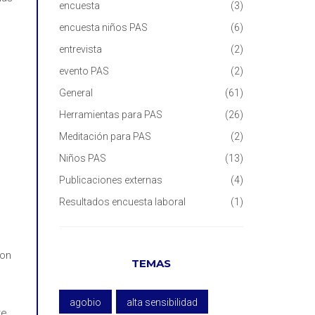
encuesta
(3)
encuesta niños PAS
(6)
entrevista
(2)
evento PAS
(2)
General
(61)
Herramientas para PAS
(26)
Meditación para PAS
(2)
Niños PAS
(13)
Publicaciones externas
(4)
Resultados encuesta laboral
(1)
con
TEMAS
agobio
alta sensibilidad
e,