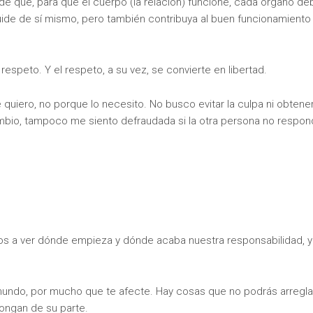
de que, para que el cuerpo (la relación) funcione, cada órgano de
ide de sí mismo, pero también contribuya al buen funcionamiento
espeto. Y el respeto, a su vez, se convierte en libertad.
uiero, no porque lo necesito. No busco evitar la culpa ni obtene
bio, tampoco me siento defraudada si la otra persona no respo
s a ver dónde empieza y dónde acaba nuestra responsabilidad, y
undo, por mucho que te afecte. Hay cosas que no podrás arreglar
pongan de su parte.