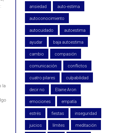
:
ansiedad
auto-estima
autoconocimiento
autocuidado
autoestima
ayudar
baja autoestima
cambio
compasión
comunicación
conflictos
cuatro pilares
culpabilidad
 la
decir no
Elaine Aron
lgo
emociones
empatía
estrés
fiestas
inseguridad
juicios
límites
meditación