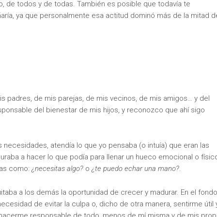
o, de todos y de todas. También es posible que todavía te
aría, ya que personalmente esa actitud dominó más de la mitad d
is padres, de mis parejas, de mis vecinos, de mis amigos… y del
ponsable del bienestar de mis hijos, y reconozco que ahí sigo
 necesidades, atendía lo que yo pensaba (o intuía) que eran las
suraba a hacer lo que podía para llenar un hueco emocional o físic
llas como:
¿necesitas algo?
o
¿te puedo echar una mano?
.
itaba a los demás la oportunidad de crecer y madurar. En el fondo,
cesidad de evitar la culpa o, dicho de otra manera, sentirme útil 
er hacerme responsable de todo, menos de mí misma y de mis prop