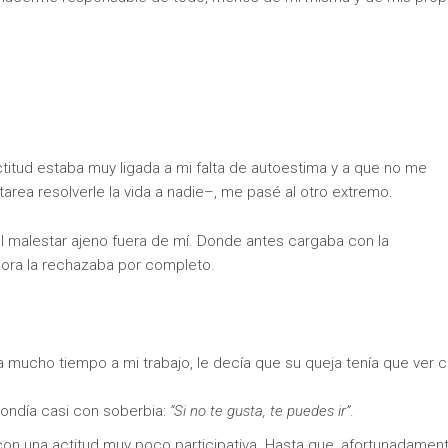
itud estaba muy ligada a mi falta de autoestima y a que no me
rea resolverle la vida a nadie–, me pasé al otro extremo.
 malestar ajeno fuera de mí. Donde antes cargaba con la
hora la rechazaba por completo.
 mucho tiempo a mi trabajo, le decía que su queja tenía que ver 
pondía casi con soberbia:
“Si no te gusta, te puedes ir”
.
 con una actitud muy poco participativa. Hasta que, afortunadament