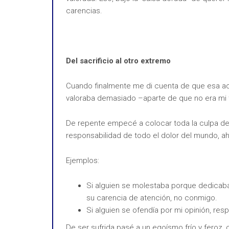
carencias.
Del sacrificio al otro extremo
Cuando finalmente me di cuenta de que esa act
valoraba demasiado –aparte de que no era mi ta
De repente empecé a colocar toda la culpa del
responsabilidad de todo el dolor del mundo, a
Ejemplos:
Si alguien se molestaba porque dedicaba
su carencia de atención, no conmigo.
Si alguien se ofendía por mi opinión, res
De ser sufrida pasé a un egoísmo frío y feroz,