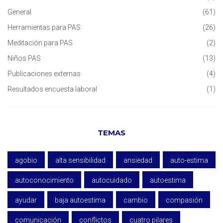
General
(61)
Herramientas para PAS
(26)
Meditación para PAS
(2)
Niños PAS
(13)
Publicaciones externas
(4)
Resultados encuesta laboral
(1)
TEMAS
agobio
alta sensibilidad
ansiedad
auto-estima
autoconocimiento
autocuidado
autoestima
ayudar
baja autoestima
cambio
compasión
comunicación
conflictos
cuatro pilares