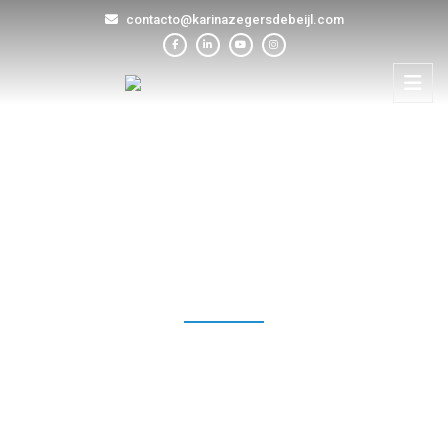
contacto@karinazegersdebeijl.com
BLOG