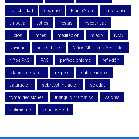
culpabilidad
decir no
Elaine Aron
emociones
empatía
estrés
fiestas
inseguridad
juicios
límites
meditación
miedo
NAS
Navidad
necesidades
Niños Altamente Sensibles
niños PAS
PAS
perfeccionismo
reflexión
relación de pareja
respeto
saboteadores
saturación
sobreestimulación
soledad
tomar decisiones
triángulo dramático
valores
victimismo
zona confort