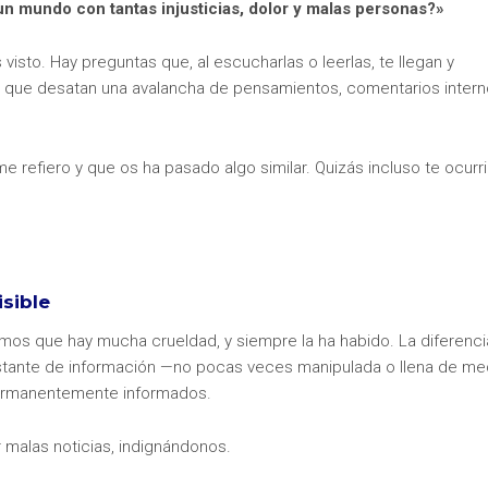
un mundo con tantas injusticias, dolor y malas personas?»
s visto. Hay preguntas que, al escucharlas o leerlas, te llegan y
 de que desatan una avalancha de pensamientos, comentarios intern
 refiero y que os ha pasado algo similar. Quizás incluso te ocurri
sible
mos que hay mucha crueldad, y siempre la ha habido. La diferenci
constante de información —no pocas veces manipulada o llena de me
permanentemente informados.
alas noticias, indignándonos.