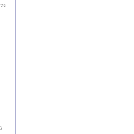
tra
AS