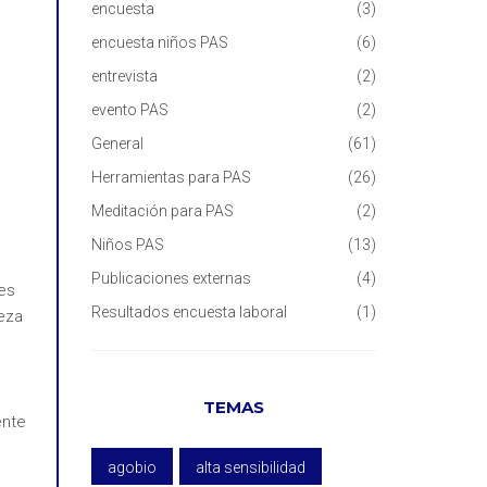
encuesta
(3)
encuesta niños PAS
(6)
entrevista
(2)
evento PAS
(2)
General
(61)
Herramientas para PAS
(26)
Meditación para PAS
(2)
Niños PAS
(13)
Publicaciones externas
(4)
 es
Resultados encuesta laboral
(1)
eza
TEMAS
ente
agobio
alta sensibilidad