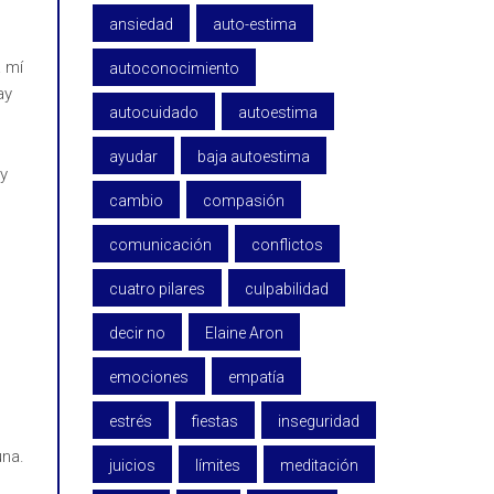
ansiedad
auto-estima
a mí
autoconocimiento
ay
autocuidado
autoestima
ayudar
baja autoestima
y
cambio
compasión
comunicación
conflictos
cuatro pilares
culpabilidad
decir no
Elaine Aron
emociones
empatía
estrés
fiestas
inseguridad
una.
juicios
límites
meditación