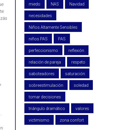
ue
miedo
NAS
Navidad
te
necesidades
izás
Niños Altamente Sensibles
niños PAS
PAS
perfeccionismo
reflexión
relación de pareja
respeto
saboteadores
saturación
?
sobreestimulación
soledad
tomar decisiones
triángulo dramático
valores
.
victimismo
zona confort
en