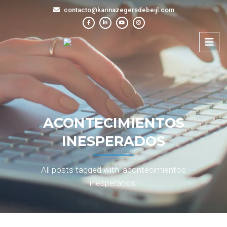
contacto@karinazegersdebeijl.com
ACONTECIMIENTOS
INESPERADOS
All posts tagged with 'acontecimientos
inesperados'