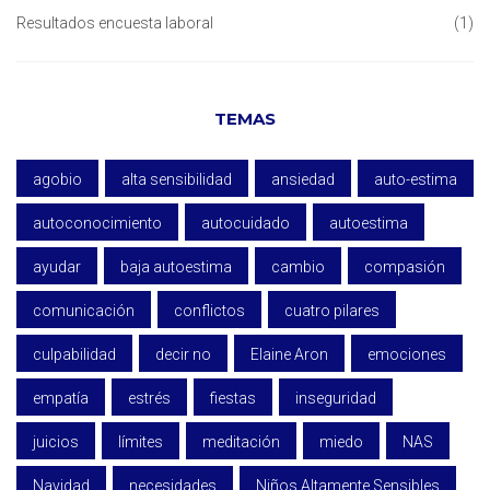
Resultados encuesta laboral
(1)
TEMAS
agobio
alta sensibilidad
ansiedad
auto-estima
autoconocimiento
autocuidado
autoestima
ayudar
baja autoestima
cambio
compasión
comunicación
conflictos
cuatro pilares
culpabilidad
decir no
Elaine Aron
emociones
empatía
estrés
fiestas
inseguridad
juicios
límites
meditación
miedo
NAS
Navidad
necesidades
Niños Altamente Sensibles