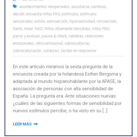
acontecimientos inesperados
,
asustarse
,
cambios
,
decidir
,
encuesta niños PAS
,
estímulos
,
estímulos
sensoriales
,
estrés
,
extroversión
,
hiperactividad
,
introversión
,
llanto
,
mear
,
NAS
,
Niños Altamente Sensibles
,
niños PAS
,
parar y evaluar
,
pause & check
,
rabietas
,
reacciones
emocionales
,
retiro emocional
,
sobresaltarse
,
sobresaturación
,
sutilezas
,
tardar en reaccionar
En este artículo miramos la sexta pregunta de la
encuesta creada por la holandesa Esther Bergsma y
adaptada al mundo hispanohablante por la APASE, la
asociación de personas con alta sensibilidad de
España. La pregunta era: Ante situaciones nuevas:
¿cuáles de las siguientes formas de sensibilidad por
nuevos estímulos percibe, o ha visto en su […]
LEER MÁS