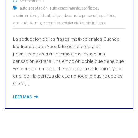
No Comments
auto-aceptación
,
auto-conocimiento
,
conflictos
,
crecimiento espiritual
,
culpa
,
desarrollo personal
,
equilibrio
,
gratitud
,
karma
,
preguntas existenciales
,
victimismo
La seducción de las frases motivacionales Cuando
leo frases tipo «Acéptate cómo eres y las
posibilidades serán infinitas», me invade una
sensación extraña, una emoción doble que tiene que
ver con, por un lado, el efecto de la seducción, y por
otro, con la certeza de que no todo lo que reluce es
oro y […]
LEER MÁS