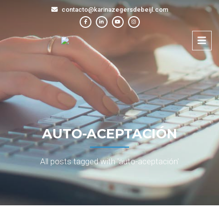
contacto@karinazegersdebeijl.com
AUTO-ACEPTACIÓN
All posts tagged with 'auto-aceptación'