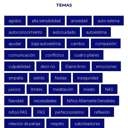
TEMAS
agobio
alta sensibilidad
ansiedad
auto-estima
autoconocimiento
autocuidado
autoestima
ayudar
baja autoestima
cambio
compasión
comunicación
conflictos
cuatro pilares
culpabilidad
decir no
Elaine Aron
emociones
empatía
estrés
fiestas
inseguridad
juicios
límites
meditación
miedo
NAS
Navidad
necesidades
Niños Altamente Sensibles
niños PAS
PAS
perfeccionismo
reflexión
relación de pareja
respeto
saboteadores