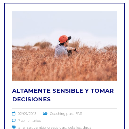
ALTAMENTE SENSIBLE Y TOMAR
DECISIONES
02/09/2013
Coaching para PAS
7 comentarios
analizar
,
cambio
,
creatividad
,
detalles
,
dudar
,