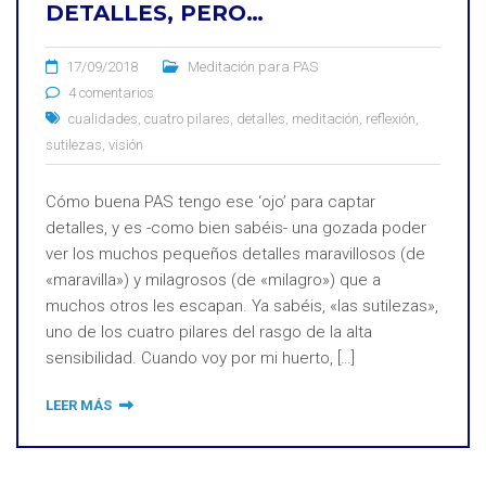
DETALLES, PERO…
17/09/2018
Meditación para PAS
4 comentarios
cualidades
,
cuatro pilares
,
detalles
,
meditación
,
reflexión
,
sutilezas
,
visión
Cómo buena PAS tengo ese ‘ojo’ para captar
detalles, y es -como bien sabéis- una gozada poder
ver los muchos pequeños detalles maravillosos (de
«maravilla») y milagrosos (de «milagro») que a
muchos otros les escapan. Ya sabéis, «las sutilezas»,
uno de los cuatro pilares del rasgo de la alta
sensibilidad. Cuando voy por mi huerto, […]
LEER MÁS