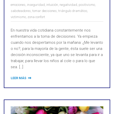
emociones
,
inseguridad
,
intuición
,
negatividad
,
positivismo
,
saboteadores
,
tomar decisiones
,
triángulo dramático
,
victimismo
,
zona confort
En nuestra vida cotidiana constantemente nos
enfrentamos a la toma de decisiones. Ya empieza
cuando nos despertamos por la mañana: ¿Me levanto
o no?, para la mayoría de la gente, ésta suele ser una
decisión inconsciente, ya que uno se levanta para ir a
trabajar, para llevar los niños al cole o para lo que
sea. […]
LEER MÁS