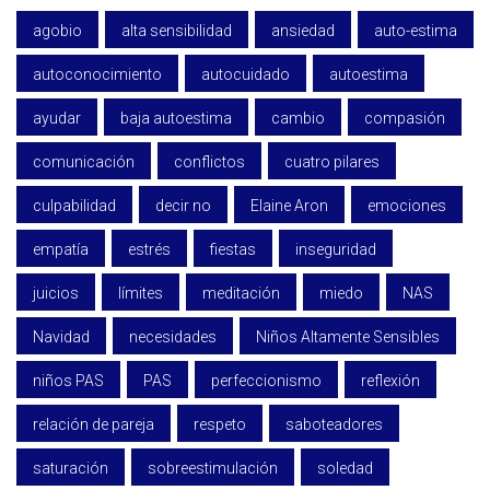
agobio
alta sensibilidad
ansiedad
auto-estima
autoconocimiento
autocuidado
autoestima
ayudar
baja autoestima
cambio
compasión
comunicación
conflictos
cuatro pilares
culpabilidad
decir no
Elaine Aron
emociones
empatía
estrés
fiestas
inseguridad
juicios
límites
meditación
miedo
NAS
Navidad
necesidades
Niños Altamente Sensibles
niños PAS
PAS
perfeccionismo
reflexión
relación de pareja
respeto
saboteadores
saturación
sobreestimulación
soledad