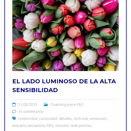
EL LADO LUMINOSO DE LA ALTA
SENSIBILIDAD
31/03/2013
Coaching para PAS
41 comentarios
creatividad
,
curiosidad
,
detalles
,
disfrutar
,
emociones
,
empatía
,
encuentros PAS
,
intuición
,
lado positivo
,