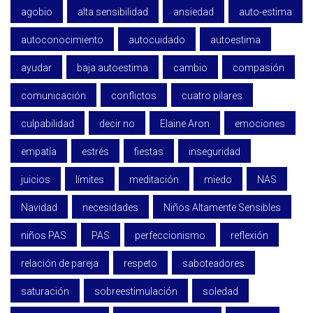
agobio
alta sensibilidad
ansiedad
auto-estima
autoconocimiento
autocuidado
autoestima
ayudar
baja autoestima
cambio
compasión
comunicación
conflictos
cuatro pilares
culpabilidad
decir no
Elaine Aron
emociones
empatía
estrés
fiestas
inseguridad
juicios
límites
meditación
miedo
NAS
Navidad
necesidades
Niños Altamente Sensibles
niños PAS
PAS
perfeccionismo
reflexión
relación de pareja
respeto
saboteadores
saturación
sobreestimulación
soledad