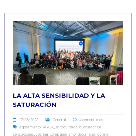
LA ALTA SENSIBILIDAD Y LA
SATURACIÓN
17/06/2023
General
4 comentarios
agotamiento
,
APASE
,
autocuidado
,
buscador de
sensaciones
,
cocrear
,
compañerismo
,
dopamina
,
dormir
,