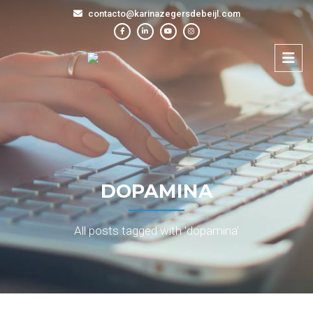
contacto@karinazegersdebeijl.com
DOPAMINA
All posts tagged with 'dopamina'