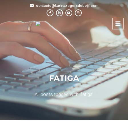
contacto@karinazegersdebeijl.com
FATIGA
All posts tagged with 'fatiga'