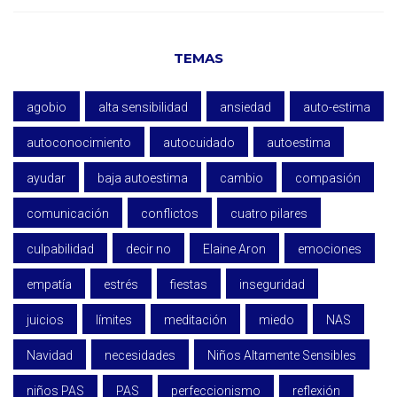
TEMAS
agobio
alta sensibilidad
ansiedad
auto-estima
autoconocimiento
autocuidado
autoestima
ayudar
baja autoestima
cambio
compasión
comunicación
conflictos
cuatro pilares
culpabilidad
decir no
Elaine Aron
emociones
empatía
estrés
fiestas
inseguridad
juicios
límites
meditación
miedo
NAS
Navidad
necesidades
Niños Altamente Sensibles
niños PAS
PAS
perfeccionismo
reflexión