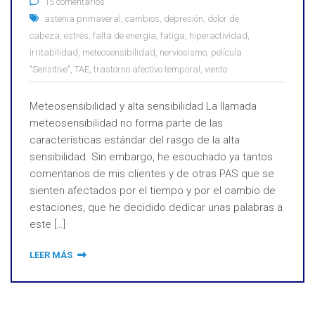
15 comentarios
astenia primaveral
,
cambios
,
depresión
,
dolor de
cabeza
,
estrés
,
falta de energia
,
fatiga
,
hiperactividad
,
irritabilidad
,
meteosensibilidad
,
nerviosismo
,
película
"Sensitive"
,
TAE
,
trastorno afectivo temporal
,
viento
Meteosensibilidad y alta sensibilidad La llamada
meteosensibilidad no forma parte de las
características estándar del rasgo de la alta
sensibilidad. Sin embargo, he escuchado ya tantos
comentarios de mis clientes y de otras PAS que se
sienten afectados por el tiempo y por el cambio de
estaciones, que he decidido dedicar unas palabras a
este […]
LEER MÁS