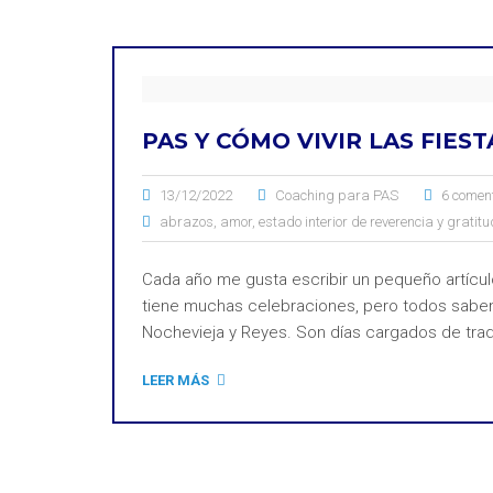
PAS Y CÓMO VIVIR LAS FIEST
13/12/2022
Coaching para PAS
6 comen
abrazos
,
amor
,
estado interior de reverencia y gratitu
Cada año me gusta escribir un pequeño artículo 
tiene muchas celebraciones, pero todos sabem
Nochevieja y Reyes. Son días cargados de trad
LEER MÁS