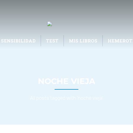
 SENSIBILIDAD
TEST
MIS LIBROS
HEMEROT
NOCHE VIEJA
All posts tagged with 'noche vieja'