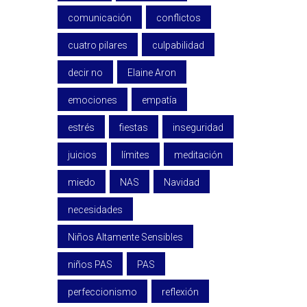
comunicación
conflictos
cuatro pilares
culpabilidad
decir no
Elaine Aron
emociones
empatía
estrés
fiestas
inseguridad
juicios
límites
meditación
miedo
NAS
Navidad
necesidades
Niños Altamente Sensibles
niños PAS
PAS
perfeccionismo
reflexión