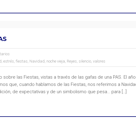
AS
tarios
d
,
estrés
,
fiestas
,
Navidad
,
noche vieja
,
Reyes
,
silencio
,
valores
sobre las Fiestas, vistas a través de las gafas de una PAS. El año
os que, cuando hablamos de las Fiestas, nos referimos a Navida
ición, de expectativas y de un simbolismo que pesa… para […]