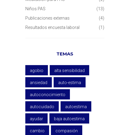
Niños PAS
(13)
Publicaciones externas
(4)
Resultados encuesta laboral
(1)
TEMAS
agobio
alta sensibilidad
ansiedad
auto-estima
autoconocimiento
autocuidado
autoestima
ayudar
baja autoestima
cambio
compasión