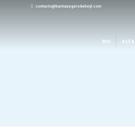
contacto@karinazegersdebeijl.com
BIO
ALTA