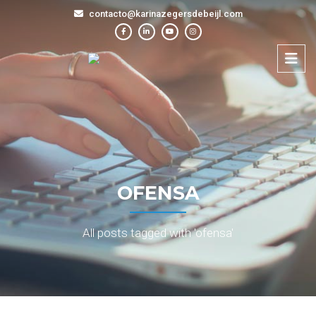
contacto@karinazegersdebeijl.com
OFENSA
All posts tagged with 'ofensa'