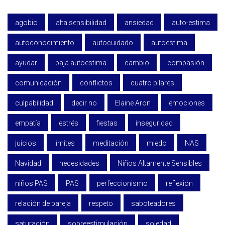
agobio
alta sensibilidad
ansiedad
auto-estima
autoconocimiento
autocuidado
autoestima
ayudar
baja autoestima
cambio
compasión
comunicación
conflictos
cuatro pilares
culpabilidad
decir no
Elaine Aron
emociones
empatía
estrés
fiestas
inseguridad
juicios
límites
meditación
miedo
NAS
Navidad
necesidades
Niños Altamente Sensibles
niños PAS
PAS
perfeccionismo
reflexión
relación de pareja
respeto
saboteadores
saturación
sobreestimulación
soledad