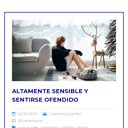
ALTAMENTE SENSIBLE Y
SENTIRSE OFENDIDO
30/05/2014
Coaching para PAS
82 comentarios
auto-imagen
,
autoestima
,
conflictos
,
enfado
,