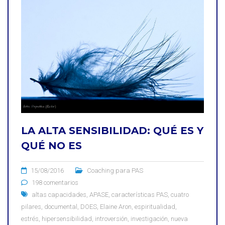
LA ALTA SENSIBILIDAD: QUÉ ES Y
QUÉ NO ES
15/08/2016
Coaching para PAS
198 comentarios
altas capacidades
,
APASE
,
características PAS
,
cuatro
pilares
,
documental
,
DOES
,
Elaine Aron
,
espiritualidad
,
estrés
,
hipersensibilidad
,
introversión
,
investigación
,
nueva