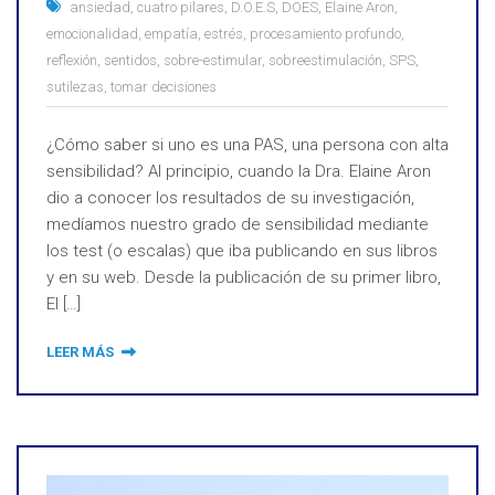
ansiedad
,
cuatro pilares
,
D.O.E.S
,
DOES
,
Elaine Aron
,
emocionalidad
,
empatía
,
estrés
,
procesamiento profundo
,
reflexión
,
sentidos
,
sobre-estimular
,
sobreestimulación
,
SPS
,
sutilezas
,
tomar decisiones
¿Cómo saber si uno es una PAS, una persona con alta
sensibilidad? Al principio, cuando la Dra. Elaine Aron
dio a conocer los resultados de su investigación,
medíamos nuestro grado de sensibilidad mediante
los test (o escalas) que iba publicando en sus libros
y en su web. Desde la publicación de su primer libro,
El […]
LEER MÁS