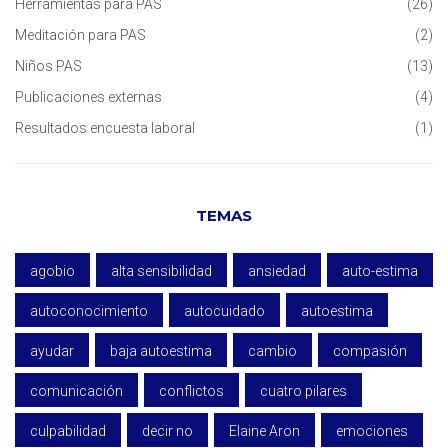
Herramientas para PAS
(26)
Meditación para PAS
(2)
Niños PAS
(13)
Publicaciones externas
(4)
Resultados encuesta laboral
(1)
TEMAS
agobio
alta sensibilidad
ansiedad
auto-estima
autoconocimiento
autocuidado
autoestima
ayudar
baja autoestima
cambio
compasión
comunicación
conflictos
cuatro pilares
culpabilidad
decir no
Elaine Aron
emociones