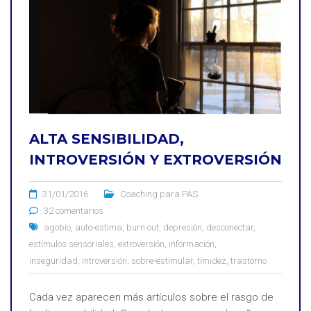
ALTA SENSIBILIDAD,
INTROVERSIÓN Y EXTROVERSIÓN
31/01/2016
Coaching para PAS
32 comentarios
agobio
,
auto-estima
,
burn out
,
depresión
,
desconectar
,
estímulos sensoriales
,
extroversión
,
información
,
inseguridad
,
introversión
,
sobre-estimular
,
timidez
,
trastorno
Cada vez aparecen más artículos sobre el rasgo de