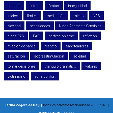
empatía
estrés
fiestas
inseguridad
juicios
límites
meditación
miedo
NAS
Navidad
necesidades
Niños Altamente Sensibles
niños PAS
PAS
perfeccionismo
reflexión
relación de pareja
respeto
saboteadores
saturación
sobreestimulación
soledad
tomar decisiones
triángulo dramático
valores
victimismo
zona confort
Karina Zegers de Beijl
|
Todos los derechos reservados © 2017 - 2026 |