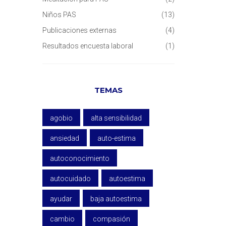
Niños PAS
(13)
Publicaciones externas
(4)
Resultados encuesta laboral
(1)
TEMAS
agobio
alta sensibilidad
ansiedad
auto-estima
autoconocimiento
autocuidado
autoestima
ayudar
baja autoestima
cambio
compasión