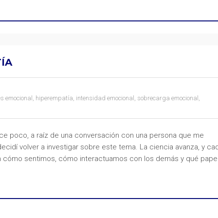
ÍA
és emocional
,
hiperempatía
,
intensidad emocional
,
sobrecarga emocional
,
e poco, a raíz de una conversación con una persona que me
ecidí volver a investigar sobre este tema. La ciencia avanza, y ca
 cómo sentimos, cómo interactuamos con los demás y qué papel 