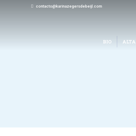
contacto@karinazegersdebeijl.com
BIO
ALTA