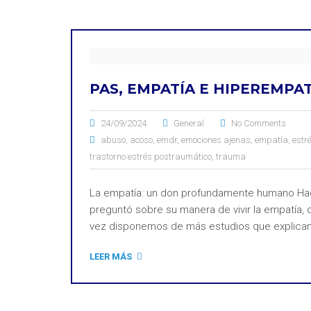
PAS, EMPATÍA E HIPEREMPAT
24/09/2024
General
No Comments
abuso
,
acoso
,
emdr
,
emociones ajenas
,
empatía
,
estr
trastorno estrés postraumático
,
trauma
La empatía: un don profundamente humano Hac
preguntó sobre su manera de vivir la empatía, d
vez disponemos de más estudios que explican
LEER MÁS