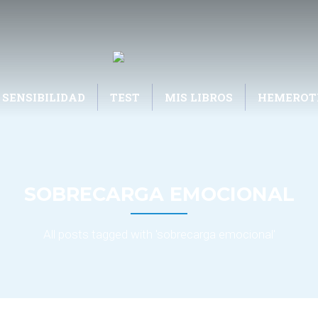
 SENSIBILIDAD
TEST
MIS LIBROS
HEMEROT
SOBRECARGA EMOCIONAL
All posts tagged with 'sobrecarga emocional'