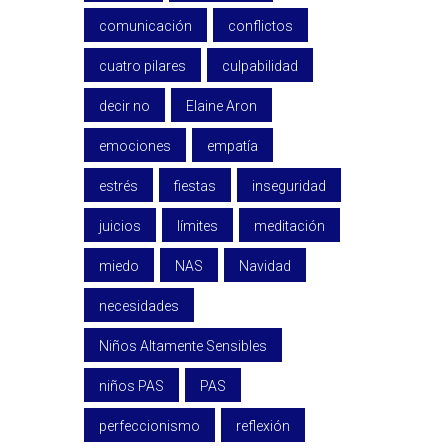
comunicación
conflictos
cuatro pilares
culpabilidad
decir no
Elaine Aron
emociones
empatía
estrés
fiestas
inseguridad
juicios
límites
meditación
miedo
NAS
Navidad
necesidades
Niños Altamente Sensibles
niños PAS
PAS
perfeccionismo
reflexión