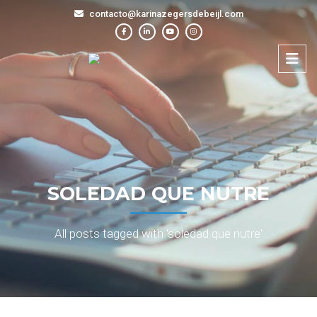
contacto@karinazegersdebeijl.com
SOLEDAD QUE NUTRE
All posts tagged with 'soledad que nutre'