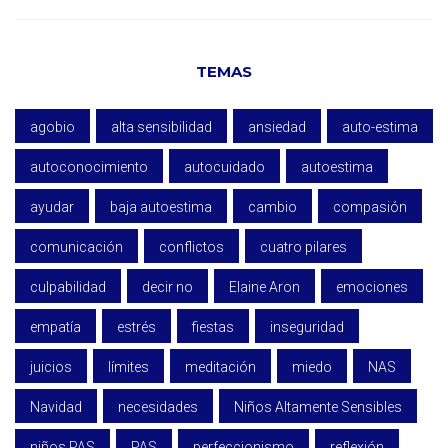
TEMAS
agobio
alta sensibilidad
ansiedad
auto-estima
autoconocimiento
autocuidado
autoestima
ayudar
baja autoestima
cambio
compasión
comunicación
conflictos
cuatro pilares
culpabilidad
decir no
Elaine Aron
emociones
empatía
estrés
fiestas
inseguridad
juicios
límites
meditación
miedo
NAS
Navidad
necesidades
Niños Altamente Sensibles
niños PAS
PAS
perfeccionismo
reflexión