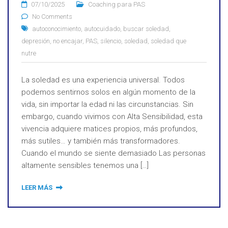
07/10/2025
Coaching para PAS
No Comments
autoconocimiento
,
autocuidado
,
buscar soledad
,
depresión
,
no encajar
,
PAS
,
silencio
,
soledad
,
soledad que
nutre
La soledad es una experiencia universal. Todos
podemos sentirnos solos en algún momento de la
vida, sin importar la edad ni las circunstancias. Sin
embargo, cuando vivimos con Alta Sensibilidad, esta
vivencia adquiere matices propios, más profundos,
más sutiles… y también más transformadores.
Cuando el mundo se siente demasiado Las personas
altamente sensibles tenemos una […]
LEER MÁS