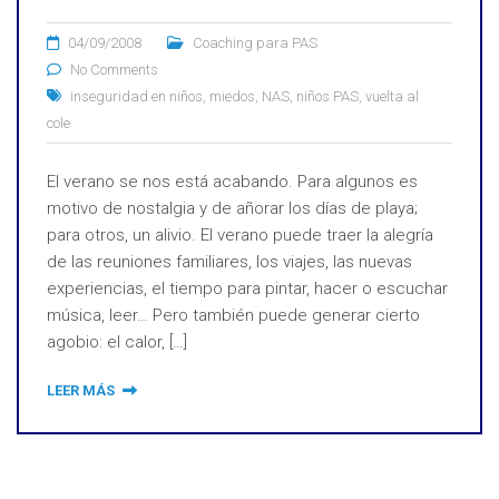
04/09/2008
Coaching para PAS
No Comments
inseguridad en niños
,
miedos
,
NAS
,
niños PAS
,
vuelta al
cole
El verano se nos está acabando. Para algunos es
motivo de nostalgia y de añorar los días de playa;
para otros, un alivio. El verano puede traer la alegría
de las reuniones familiares, los viajes, las nuevas
experiencias, el tiempo para pintar, hacer o escuchar
música, leer… Pero también puede generar cierto
agobio: el calor, […]
LEER MÁS