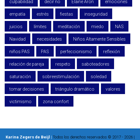
culpabilidad
decir no
Elaine Aron
emociones
empatía
estrés
fiestas
inseguridad
juicios
límites
meditación
miedo
NAS
Navidad
necesidades
Niños Altamente Sensibles
niños PAS
PAS
perfeccionismo
reflexión
relación de pareja
respeto
saboteadores
saturación
sobreestimulación
soledad
tomar decisiones
triángulo dramático
valores
victimismo
zona confort
Karina Zegers de Beijl
|
Todos los derechos reservados © 2017 - 2026 |