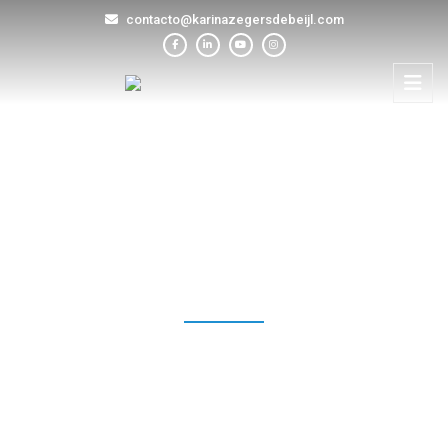
contacto@karinazegersdebeijl.com
BLOG