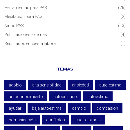
Herramientas para PAS
(26)
Meditación para PAS
(2)
Niños PAS
(13)
Publicaciones externas
(4)
Resultados encuesta laboral
(1)
TEMAS
agobio
alta sensibilidad
ansiedad
auto-estima
autoconocimiento
autocuidado
autoestima
ayudar
baja autoestima
cambio
compasión
comunicación
conflictos
cuatro pilares