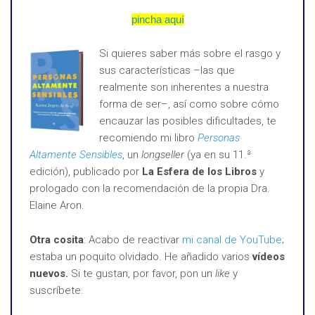
pincha aquí
Si quieres saber más sobre el rasgo y
sus características –las que
realmente son inherentes a nuestra
forma de ser–, así como sobre cómo
encauzar las posibles dificultades, te
recomiendo mi libro
Personas
Altamente Sensibles
, un
longseller
(ya en su 11.ª
edición), publicado por
La Esfera de los Libros
y
prologado con la recomendación de la propia Dra.
Elaine Aron.
Otra cosita
: Acabo de reactivar
mi canal de YouTube
;
estaba un poquito olvidado. He añadido varios
vídeos
nuevos.
Si te gustan, por favor, pon un
like
y
suscríbete.