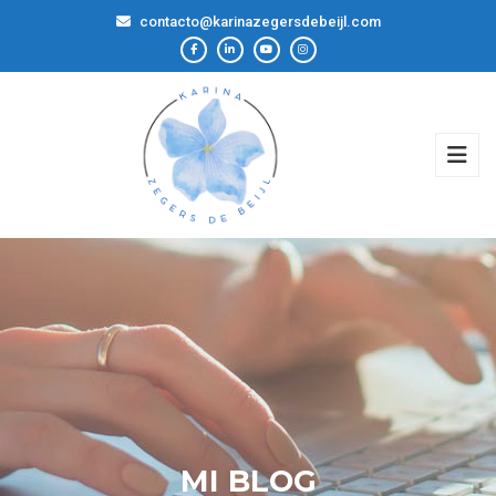
contacto@karinazegersdebeijl.com
MI BLOG