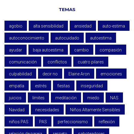
TEMAS
agobio
alta sensibilidad
ansiedad
auto-estima
autoconocimiento
autocuidado
autoestima
ayudar
baja autoestima
cambio
compasión
comunicación
conflictos
cuatro pilares
culpabilidad
decir no
Elaine Aron
emociones
empatía
estrés
fiestas
inseguridad
juicios
límites
meditación
miedo
NAS
Navidad
necesidades
Niños Altamente Sensibles
niños PAS
PAS
perfeccionismo
reflexión
relación de pareja
respeto
saboteadores