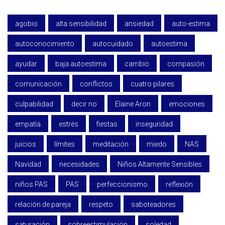
agobio
alta sensibilidad
ansiedad
auto-estima
autoconocimiento
autocuidado
autoestima
ayudar
baja autoestima
cambio
compasión
comunicación
conflictos
cuatro pilares
culpabilidad
decir no
Elaine Aron
emociones
empatía
estrés
fiestas
inseguridad
juicios
límites
meditación
miedo
NAS
Navidad
necesidades
Niños Altamente Sensibles
niños PAS
PAS
perfeccionismo
reflexión
relación de pareja
respeto
saboteadores
saturación
sobreestimulación
soledad