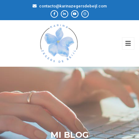
contacto@karinazegersdebeijl.com
MI BLOG