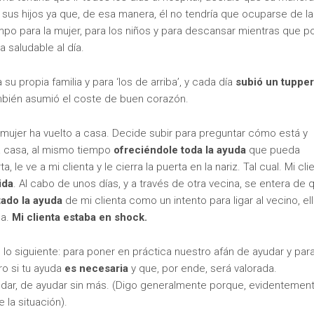
 sus hijos ya que, de esa manera, él no tendría que ocuparse de la
mpo para la mujer, para los niños y para descansar mientras que po
saludable al día.
 su propia familia y para ‘los de arriba’, y cada día
subió un tupper
también asumió el coste de buen corazón.
ujer ha vuelto a casa. Decide subir para preguntar cómo está y
a casa, al mismo tiempo
ofreciéndole toda la ayuda
que pueda
, le ve a mi clienta y le cierra la puerta en la nariz. Tal cual. Mi cli
ida
. Al cabo de unos días, y a través de otra vecina, se entera de 
tado la ayuda
de mi clienta como un intento para ligar al vecino, el
da.
Mi clienta estaba en shock.
s lo siguiente: para poner en práctica nuestro afán de ayudar y par
ro si tu ayuda
es necesaria
y que, por ende, será valorada.
dar, de ayudar sin más. (Digo generalmente porque, evidentement
la situación).