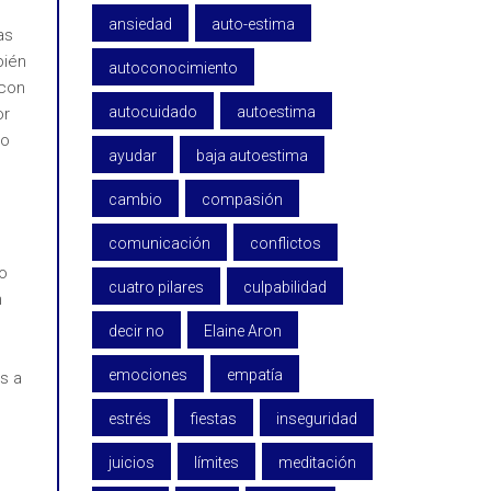
ansiedad
auto-estima
as
bién
autoconocimiento
 con
autocuidado
autoestima
or
no
ayudar
baja autoestima
cambio
compasión
comunicación
conflictos
po
cuatro pilares
culpabilidad
n
decir no
Elaine Aron
emociones
empatía
s a
estrés
fiestas
inseguridad
juicios
límites
meditación