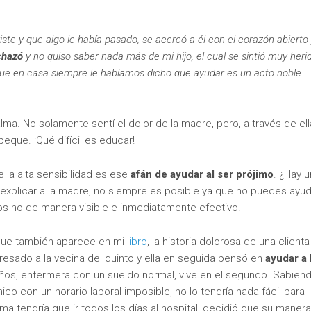
iste y que algo le había pasado, se acercó a él con el corazón abierto
chazó
y no quiso saber nada más de mi hijo, el cual se sintió muy heri
que en casa siempre le habíamos dicho que ayudar es un acto noble.
lma. No solamente sentí el dolor de la madre, pero, a través de ell
eque. ¡Qué difícil es educar!
 la alta sensibilidad es ese
afán de ayudar al ser prójimo
. ¿Hay u
é explicar a la madre, no siempre es posible ya que no puedes ayud
os no de manera visible e inmediatamente efectivo.
 que también aparece en mi
libro
, la historia dolorosa de una clienta
resado a la vecina del quinto y ella en seguida pensó en
ayudar a 
ueños, enfermera con un sueldo normal, vive en el segundo. Sabien
co con un horario laboral imposible, no lo tendría nada fácil para
ma tendría que ir todos los días al hospital, decidió que su maner