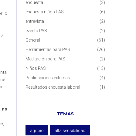
encuesta
(3)
encuesta niños PAS
(6)
r lo
entrevista
(2)
evento PAS
(2)
al
General
(61)
Herramientas para PAS
(26)
Meditación para PAS
(2)
Niños PAS
(13)
enta
Publicaciones externas
(4)
que
la
Resultados encuesta laboral
(1)
a
no
TEMAS
e,
agobio
alta sensibilidad