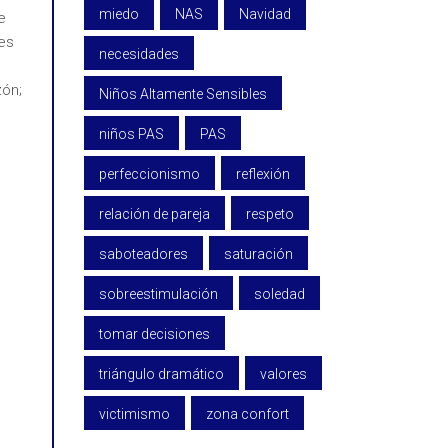
miedo
NAS
Navidad
e
es
necesidades
ón;
Niños Altamente Sensibles
niños PAS
PAS
perfeccionismo
reflexión
relación de pareja
respeto
saboteadores
saturación
sobreestimulación
soledad
tomar decisiones
triángulo dramático
valores
victimismo
zona confort