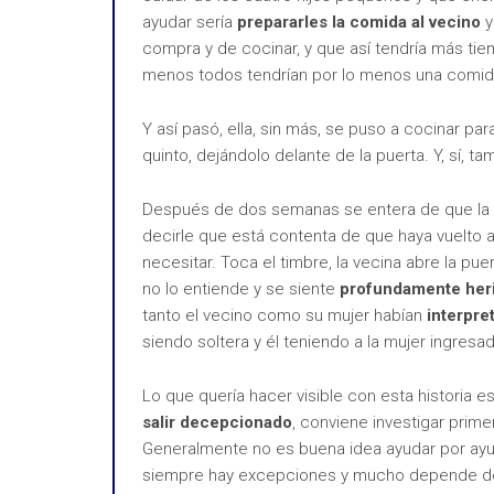
ayudar sería
prepararles la comida al vecino
y
compra y de cocinar, y que así tendría más tie
menos todos tendrían por lo menos una comida 
Y así pasó, ella, sin más, se puso a cocinar para
quinto, dejándolo delante de la puerta. Y, sí, 
Después de dos semanas se entera de que la m
decirle que está contenta de que haya vuelto 
necesitar. Toca el timbre, la vecina abre la puerta
no lo entiende y se siente
profundamente her
tanto el vecino como su mujer habían
interpre
siendo soltera y él teniendo a la mujer ingresa
Lo que quería hacer visible con esta historia e
salir decepcionado
, conviene investigar prime
Generalmente no es buena idea ayudar por ayu
siempre hay excepciones y mucho depende de 