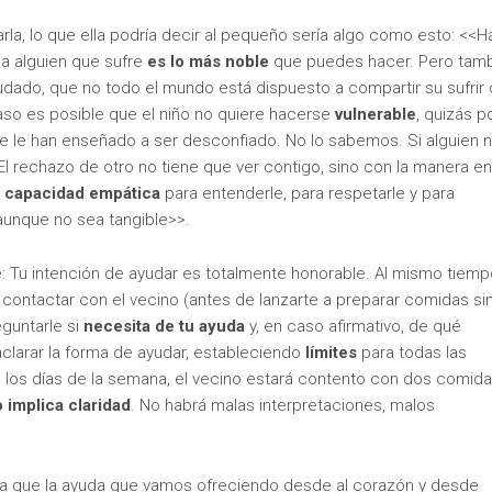
harla, lo que ella podría decir al pequeño sería algo como esto: <<H
 a alguien que sufre
es lo más noble
que puedes hacer. Pero tam
dado, que no todo el mundo está dispuesto a compartir su sufrir
aso es posible que el niño no quiere hacerse
vulnerable
, quizás p
e le han enseñado a ser desconfiado. No lo sabemos. Si alguien 
 El rechazo de otro no tiene que ver contigo, sino con la manera en
u
capacidad empática
para entenderle, para respetarle y para
aunque no sea tangible>>.
nte: Tu intención de ayudar es totalmente honorable. Al mismo tiem
contactar con el vecino (antes de lanzarte a preparar comidas si
eguntarle si
necesita de tu ayuda
y, en caso afirmativo, de qué
clarar la forma de ayudar, estableciendo
límites
para todas las
 los días de la semana, el vecino estará contento con dos comida
 implica claridad
. No habrá malas interpretaciones, malos
ra que la ayuda que vamos ofreciendo desde al corazón y desde