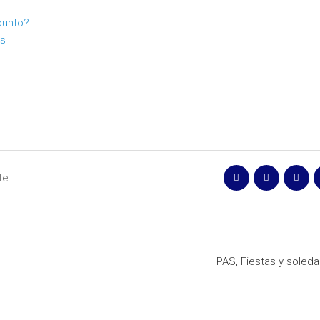
punto?
as
te
PAS, Fiestas y soled