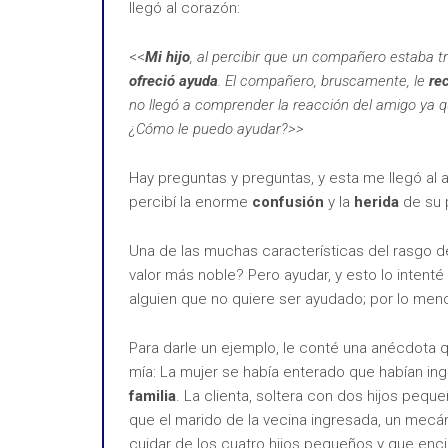
llegó al corazón:
<<
Mi hijo
, al percibir que un compañero estaba tr
ofreció ayuda
. El compañero, bruscamente, le
re
no llegó a comprender la reacción del amigo ya 
¿Cómo le puedo ayudar?>>
Hay preguntas y preguntas, y esta me llegó al a
percibí la enorme
confusión
y la
herida
de su p
Una de las muchas características del rasgo de
valor más noble? Pero ayudar, y esto lo intent
alguien que no quiere ser ayudado; por lo men
Para darle un ejemplo, le conté una anécdota
mía: La mujer se había enterado que habían ing
familia
. La clienta, soltera con dos hijos peq
que el marido de la vecina ingresada, un mecáni
cuidar de los cuatro hijos pequeños y que enci