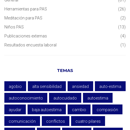
General
(61)
Herramientas para PAS
(26)
Meditación para PAS
(2)
Niños PAS
(13)
Publicaciones externas
(4)
Resultados encuesta laboral
(1)
TEMAS
agobio
alta sensibilidad
ansiedad
auto-estima
autoconocimiento
autocuidado
autoestima
ayudar
baja autoestima
cambio
compasión
comunicación
conflictos
cuatro pilares