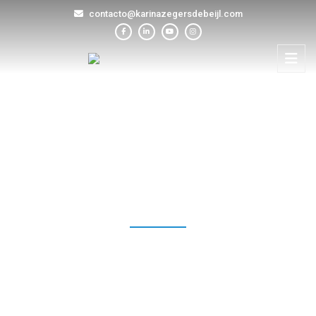
contacto@karinazegersdebeijl.com
BLOG