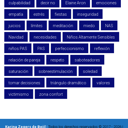
culpabilidad
decir no
Elaine Aron
emociones
empatía
estrés
fiestas
inseguridad
juicios
límites
meditación
miedo
NAS
Navidad
necesidades
Niños Altamente Sensibles
niños PAS
PAS
perfeccionismo
reflexión
relación de pareja
respeto
saboteadores
saturación
sobreestimulación
soledad
tomar decisiones
triángulo dramático
valores
victimismo
zona confort
Karina Zegers de Beijl
|
Todos los derechos reservados © 2017 - 2026 |