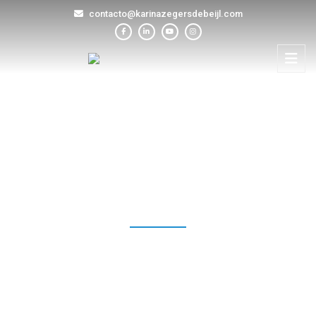
contacto@karinazegersdebeijl.com
BLOG