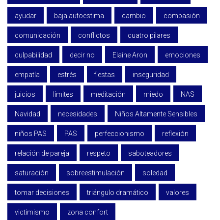
ayudar
baja autoestima
cambio
compasión
comunicación
conflictos
cuatro pilares
culpabilidad
decir no
Elaine Aron
emociones
empatía
estrés
fiestas
inseguridad
juicios
límites
meditación
miedo
NAS
Navidad
necesidades
Niños Altamente Sensibles
niños PAS
PAS
perfeccionismo
reflexión
relación de pareja
respeto
saboteadores
saturación
sobreestimulación
soledad
tomar decisiones
triángulo dramático
valores
victimismo
zona confort