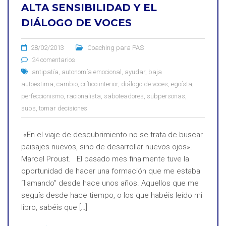
ALTA SENSIBILIDAD Y EL
DIÁLOGO DE VOCES
28/02/2013
Coaching para PAS
24 comentarios
antipatía
,
autonomía emocional
,
ayudar
,
baja
autoestima
,
cambio
,
crítico interior
,
diálogo de voces
,
egoísta
,
perfeccionismo
,
racionalista
,
saboteadores
,
subpersonas
,
subs
,
tomar decisiones
«En el viaje de descubrimiento no se trata de buscar
paisajes nuevos, sino de desarrollar nuevos ojos».
Marcel Proust. El pasado mes finalmente tuve la
oportunidad de hacer una formación que me estaba
“llamando” desde hace unos años. Aquellos que me
seguís desde hace tiempo, o los que habéis leído mi
libro, sabéis que […]