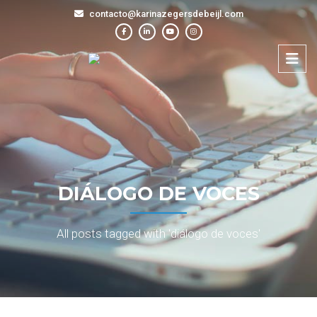
contacto@karinazegersdebeijl.com
DIÁLOGO DE VOCES
All posts tagged with 'diálogo de voces'