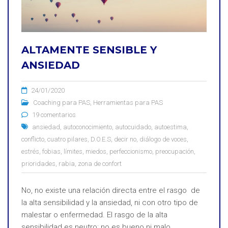
ALTAMENTE SENSIBLE Y
ANSIEDAD
24/01/2020
Coaching para PAS
,
Herramientas para PAS
19 comentarios
ansiedad
,
autoconocimiento
,
autocuidado
,
autoestima
,
conflicto
,
cuatro pilares
,
D.O.E.S
,
decir no
,
diálogo de voces
,
estrés
,
fobias
,
límites
,
miedos
,
perfeccionismo
,
preocupación
,
prioridades
,
rabia
,
zona de confort
No, no existe una relación directa entre el rasgo de
la alta sensibilidad y la ansiedad, ni con otro tipo de
malestar o enfermedad. El rasgo de la alta
sensibilidad es neutro: no es bueno ni malo,