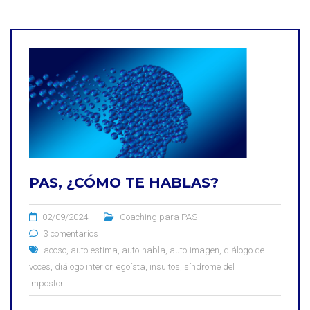
PAS, ¿CÓMO TE HABLAS?
02/09/2024
Coaching para PAS
3 comentarios
acoso
,
auto-estima
,
auto-habla
,
auto-imagen
,
diálogo de
voces
,
diálogo interior
,
egoísta
,
insultos
,
síndrome del
impostor