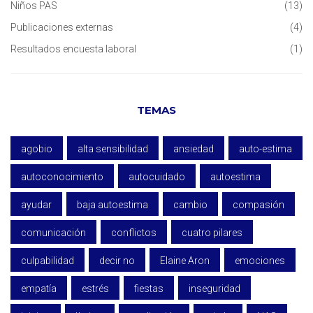
Niños PAS
(13)
Publicaciones externas
(4)
Resultados encuesta laboral
(1)
TEMAS
agobio
alta sensibilidad
ansiedad
auto-estima
autoconocimiento
autocuidado
autoestima
ayudar
baja autoestima
cambio
compasión
comunicación
conflictos
cuatro pilares
culpabilidad
decir no
Elaine Aron
emociones
empatía
estrés
fiestas
inseguridad