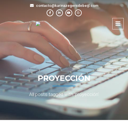
contacto@karinazegersdebeijl.com
PROYECCIÓN
All posts tagged with 'proyección'