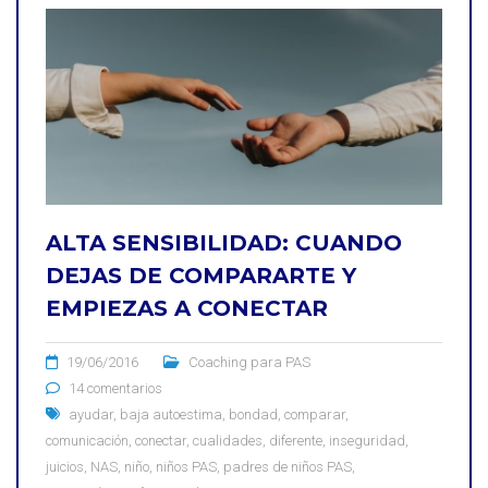
ALTA SENSIBILIDAD: CUANDO
DEJAS DE COMPARARTE Y
EMPIEZAS A CONECTAR
19/06/2016
Coaching para PAS
14 comentarios
ayudar
,
baja autoestima
,
bondad
,
comparar
,
comunicación
,
conectar
,
cualidades
,
diferente
,
inseguridad
,
juicios
,
NAS
,
niño
,
niños PAS
,
padres de niños PAS
,