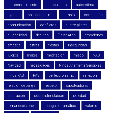
autoconocimiento
autocuidado
autoestima
ayudar
baja autoestima
cambio
compasión
comunicación
conflictos
cuatro pilares
culpabilidad
decir no
Elaine Aron
emociones
empatía
estrés
fiestas
inseguridad
juicios
límites
meditación
miedo
NAS
Navidad
necesidades
Niños Altamente Sensibles
niños PAS
PAS
perfeccionismo
reflexión
relación de pareja
respeto
saboteadores
saturación
sobreestimulación
soledad
tomar decisiones
triángulo dramático
valores